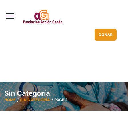
Valle Inclán 70 bajo
info@acciongeoda.org
DONAR
Sin Categoría
HOME
SIN CATEGORÍA
PAGE 2