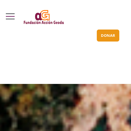
Valle Inclán 70 bajo
info@acciongeoda.org
DONAR