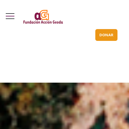
Valle Inclán 70 bajo
info@acciongeoda.org
DONAR