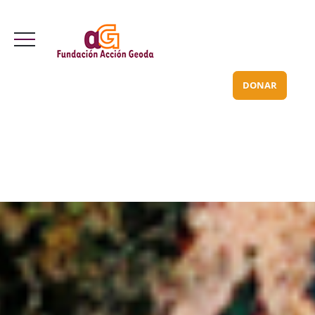
Valle Inclán 70 bajo
info@acciongeoda.org
DONAR