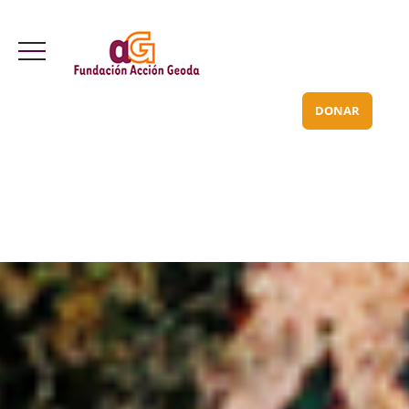
Valle Inclán 70 bajo
info@acciongeoda.org
DONAR