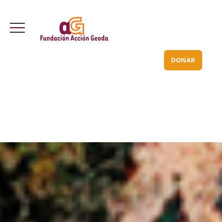
Valle Inclán 70 bajo
info@acciongeoda.org
DONAR