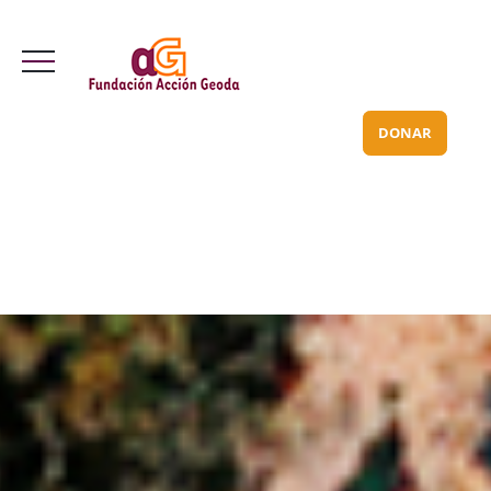
Valle Inclán 70 bajo
info@acciongeoda.org
DONAR