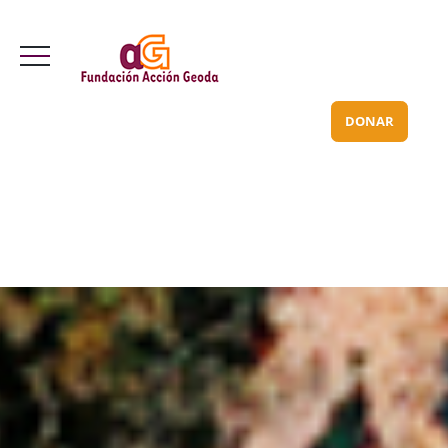
Valle Inclán 70 bajo
info@acciongeoda.org
DONAR