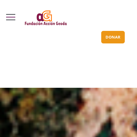
Valle Inclán 70 bajo
info@acciongeoda.org
DONAR