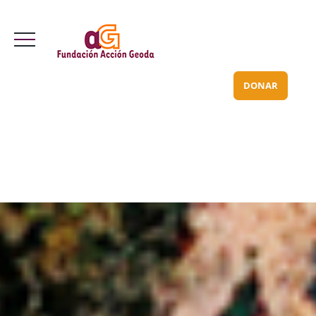
Valle Inclán 70 bajo
info@acciongeoda.org
DONAR