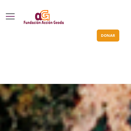
Valle Inclán 70 bajo
info@acciongeoda.org
DONAR