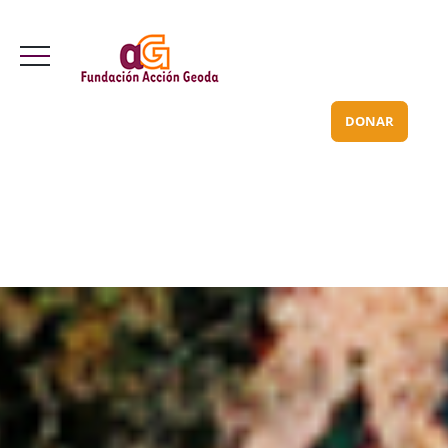
Valle Inclán 70 bajo
info@acciongeoda.org
DONAR