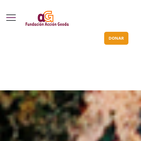
Valle Inclán 70 bajo
info@acciongeoda.org
DONAR