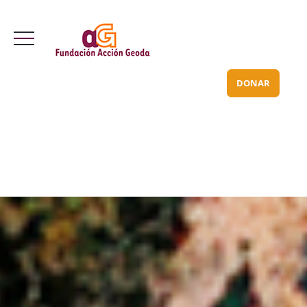
Valle Inclán 70 bajo
info@acciongeoda.org
DONAR