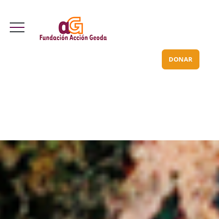
Valle Inclán 70 bajo
info@acciongeoda.org
DONAR