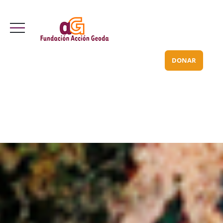
Valle Inclán 70 bajo
info@acciongeoda.org
DONAR