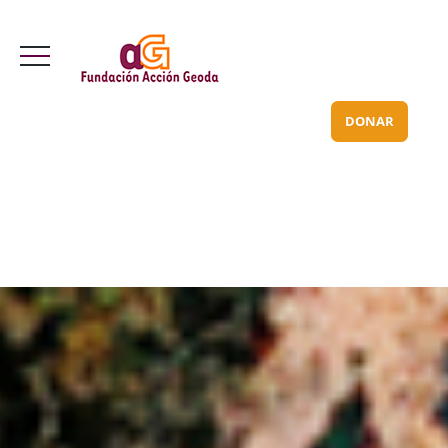
Valle Inclán 70 bajo
info@acciongeoda.org
DONAR