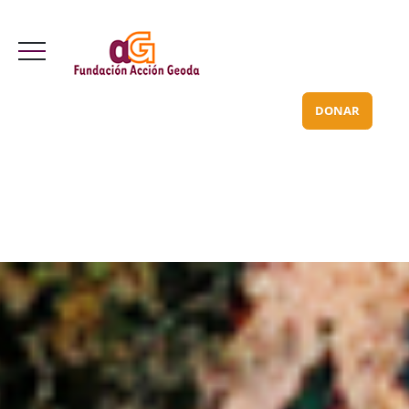
Valle Inclán 70 bajo
info@acciongeoda.org
DONAR