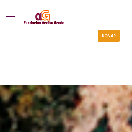
Valle Inclán 70 bajo
info@acciongeoda.org
DONAR