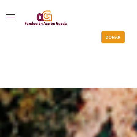
Valle Inclán 70 bajo
info@acciongeoda.org
DONAR