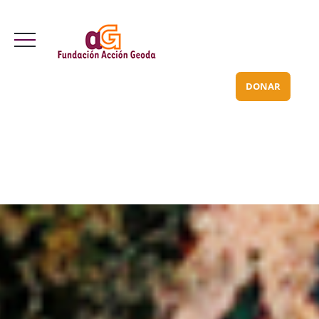
Valle Inclán 70 bajo
info@acciongeoda.org
DONAR