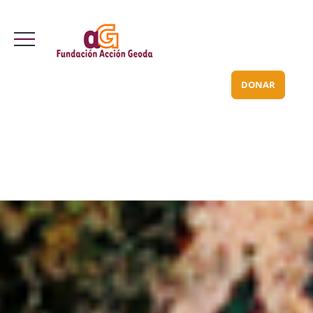
Valle Inclán 70 bajo
info@acciongeoda.org
DONAR