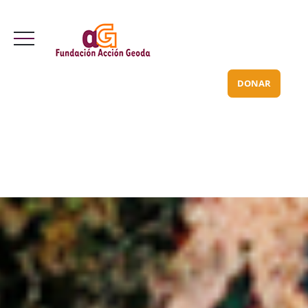
Valle Inclán 70 bajo
info@acciongeoda.org
DONAR