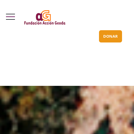
Valle Inclán 70 bajo
info@acciongeoda.org
DONAR