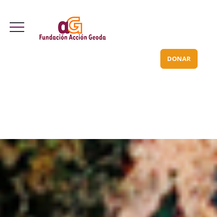
Valle Inclán 70 bajo
info@acciongeoda.org
DONAR