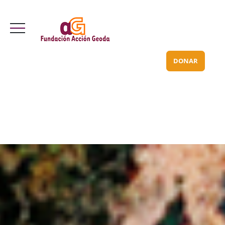
Valle Inclán 70 bajo
info@acciongeoda.org
DONAR