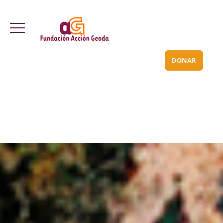
Valle Inclán 70 bajo
info@acciongeoda.org
DONAR