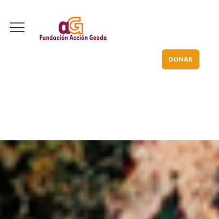
Valle Inclán 70 bajo
info@acciongeoda.org
DONAR