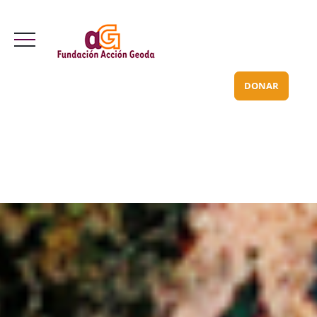
Valle Inclán 70 bajo
info@acciongeoda.org
DONAR