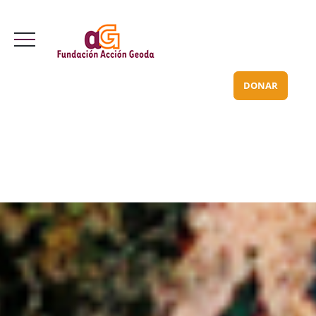
Valle Inclán 70 bajo
info@acciongeoda.org
DONAR