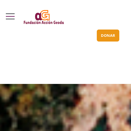
Valle Inclán 70 bajo
info@acciongeoda.org
DONAR