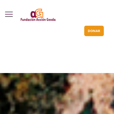
Valle Inclán 70 bajo
info@acciongeoda.org
DONAR