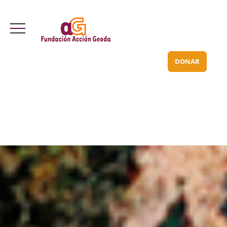
Valle Inclán 70 bajo
info@acciongeoda.org
DONAR