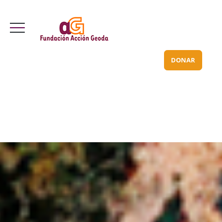
Valle Inclán 70 bajo
info@acciongeoda.org
DONAR