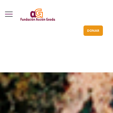
Valle Inclán 70 bajo
info@acciongeoda.org
DONAR