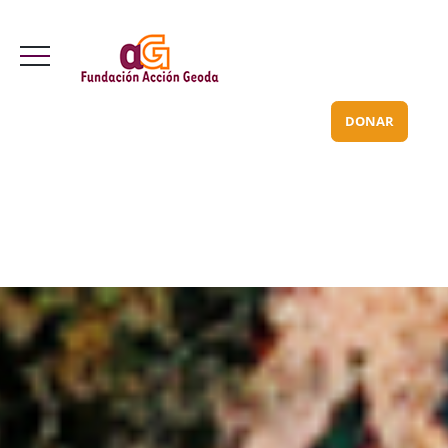
Valle Inclán 70 bajo
info@acciongeoda.org
DONAR