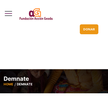
Valle Inclán 70 bajo
info@acciongeoda.org
DONAR
Demnate
HOME
DEMNATE