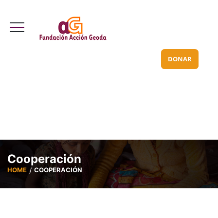
Valle Inclán 70 bajo
info@acciongeoda.org
DONAR
Cooperación
HOME
COOPERACIÓN