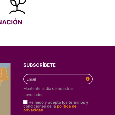
NACIÓN
SUBSCRÍBETE
Mantente al día de nuestras
novedades
He leído y acepto los términos y
condiciones de la
política de
privacidad