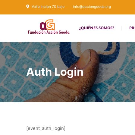
Valle Inclán 70 bajo
info@acciongeoda.org
¿QUIÉNES SOMOS?
PR
Auth Login
[event_auth_login]