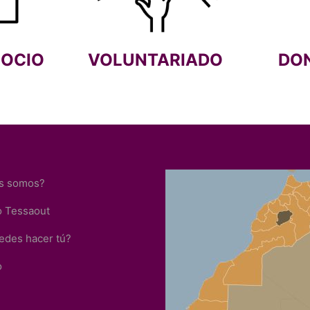
SOCIO
VOLUNTARIADO
DO
s somos?
o Tessaout
edes hacer tú?
o