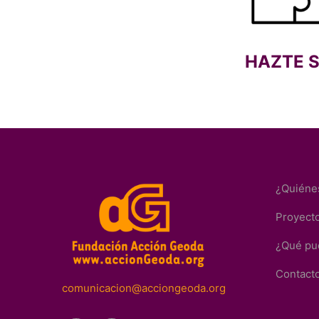
HAZTE 
¿Quiéne
Proyect
¿Qué pu
Contact
comunicacion@acciongeoda.org