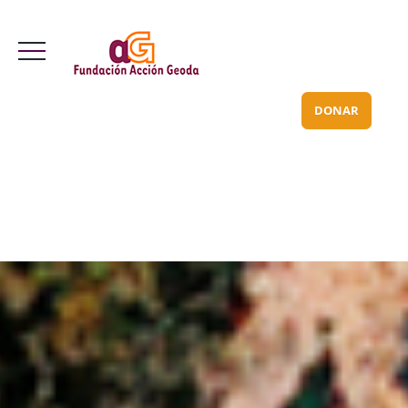
Valle Inclán 70 bajo
info@acciongeoda.org
DONAR