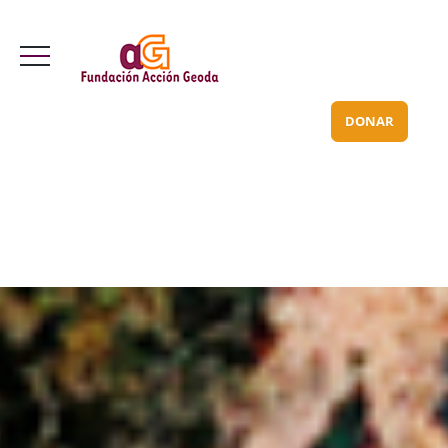
Valle Inclán 70 bajo
info@acciongeoda.org
DONAR