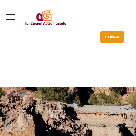
Valle Inclán 70 bajo
info@acciongeoda.org
DONAR