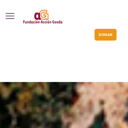
Valle Inclán 70 bajo
info@acciongeoda.org
DONAR