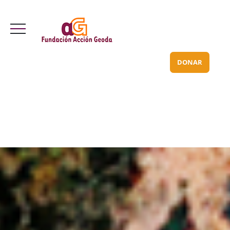
Valle Inclán 70 bajo
info@acciongeoda.org
DONAR